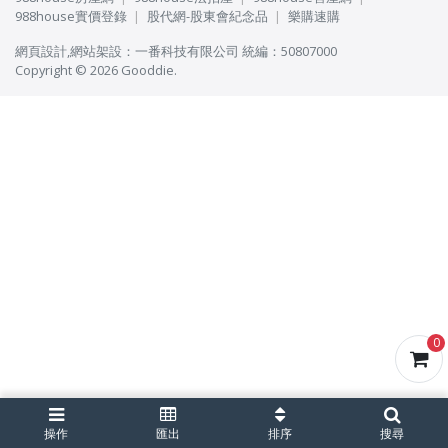
988house實價登錄
股代網-股東會紀念品
樂購速購
網頁設計
,
網站架設
：
一番科技有限公司
統編：50807000
Copyright © 2026 Gooddie.
0
操作
匯出
排序
搜尋