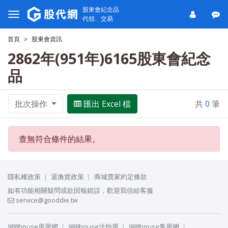
股東會紀念品
代領、交易
首頁
股東會資訊
2862年(951年)6165股東會紀念
品
批次操作
匯出 Excel 檔
共
0
筆
查無符合條件的結果。
隱私權政策
退換貨政策
商城賣家約定條款
如有功能相關疑問或欲回報錯誤，歡迎寫信給客服
service@gooddie.tw
988house房屋網
988house法拍屋
988house售屋網