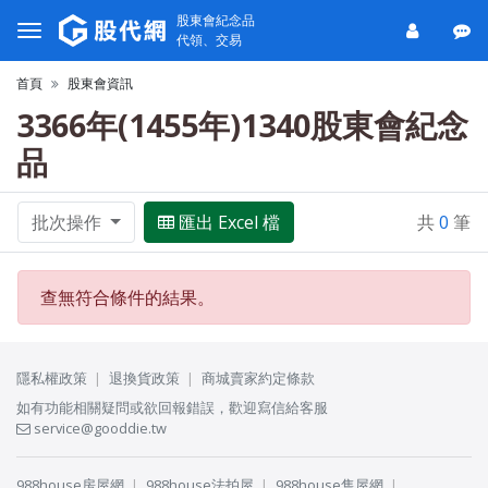
股東會紀念品
代領、交易
首頁
股東會資訊
3366年(1455年)1340股東會紀念
品
批次操作
匯出 Excel 檔
共
0
筆
查無符合條件的結果。
隱私權政策
退換貨政策
商城賣家約定條款
如有功能相關疑問或欲回報錯誤，歡迎寫信給客服
service@gooddie.tw
988house房屋網
988house法拍屋
988house售屋網