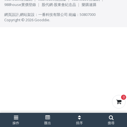
988house實價登錄
股代網-股東會紀念品
樂購速購
網頁設計
,
網站架設
：
一番科技有限公司
統編：50807000
Copyright © 2026 Gooddie.
0
操作
匯出
排序
搜尋