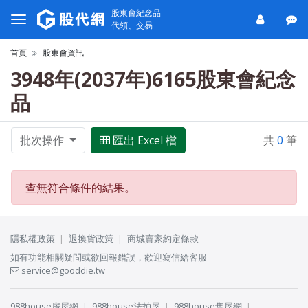
股東會紀念品
代領、交易
首頁
股東會資訊
3948年(2037年)6165股東會紀念
品
批次操作
匯出 Excel 檔
共
0
筆
查無符合條件的結果。
隱私權政策
退換貨政策
商城賣家約定條款
如有功能相關疑問或欲回報錯誤，歡迎寫信給客服
service@gooddie.tw
988house房屋網
988house法拍屋
988house售屋網