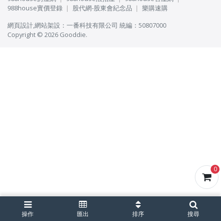
988house實價登錄
股代網-股東會紀念品
樂購速購
網頁設計
,
網站架設
：
一番科技有限公司
統編：50807000
Copyright © 2026 Gooddie.
0
操作
匯出
排序
搜尋