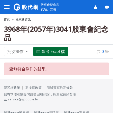
股東會紀念品
代領、交易
首頁
股東會資訊
3968年(2057年)3041股東會紀念
品
批次操作
匯出 Excel 檔
共
0
筆
查無符合條件的結果。
隱私權政策
退換貨政策
商城賣家約定條款
如有功能相關疑問或欲回報錯誤，歡迎寫信給客服
service@gooddie.tw
988house房屋網
988house法拍屋
988house售屋網