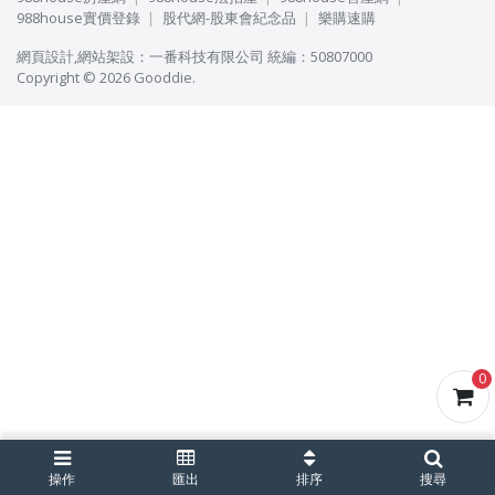
988house實價登錄
股代網-股東會紀念品
樂購速購
網頁設計
,
網站架設
：
一番科技有限公司
統編：50807000
Copyright © 2026 Gooddie.
0
操作
匯出
排序
搜尋