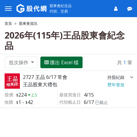
股東會紀念品
代領、交易
首頁
股東會資訊
2026年(115年)王品股東會紀念
品
批次操作
匯出 Excel 檔
共
1
筆
2727 王品 6/17 常會
持股紀錄
王品股東大禮包
歷年發放
224
4/15
股價
最後買進日
2.5
1
-
42
6/17
收購
代領截止日
已截止