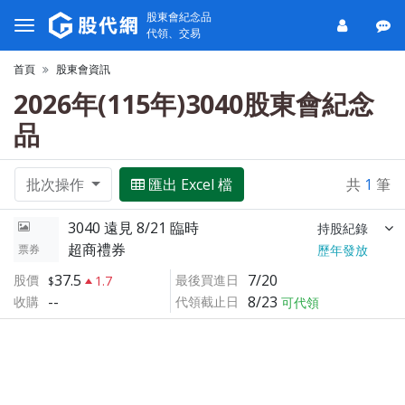
股東會紀念品
代領、交易
首頁
股東會資訊
2026年(115年)3040股東會紀念
品
批次操作
匯出 Excel 檔
共
1
筆
3040 遠見 8/21 臨時
持股紀錄
超商禮券
票券
歷年發放
37.5
7/20
股價
最後買進日
1.7
--
8/23
收購
代領截止日
可代領