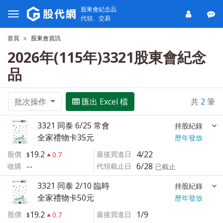
股東會紀念品
代領、交易
首頁
股東會資訊
2026年(115年)3321股東會紀念
品
批次操作
匯出 Excel 檔
共
2
筆
3321 同泰 6/25 常會
持股紀錄
全家禮物卡35元
歷年發放
19.2
4/22
股價
最後買進日
0.7
--
6/28
收購
代領截止日
已截止
3321 同泰 2/10 臨時
持股紀錄
全家禮物卡50元
歷年發放
19.2
1/9
股價
最後買進日
0.7