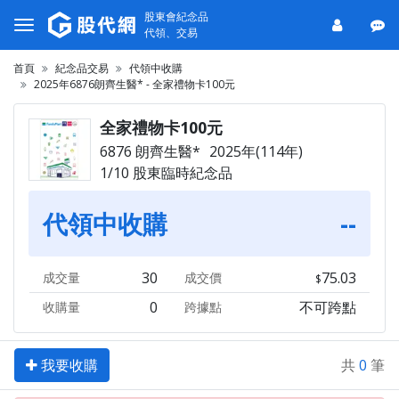
股東會紀念品
代領、交易
首頁
紀念品交易
代領中收購
2025年6876朗齊生醫* - 全家禮物卡100元
全家禮物卡100元
6876 朗齊生醫*
2025年(114年)
1/10 股東臨時紀念品
代領中收購
--
30
75.03
成交量
成交價
0
不可跨點
收購量
跨據點
我要收購
共
0
筆