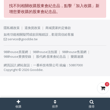
找不到相關收購股東會紀念品，點擊「
加入收購
」新
增您要收購的股東會紀念品。
隱私權政策
退換貨政策
商城賣家約定條款
如有功能相關疑問或欲回報錯誤，歡迎寫信給客服
service@gooddie.tw
988house房屋網
988house法拍屋
988house售屋網
988house實價登錄
股代網-股東會紀念品
樂購速購
網頁設計
,
網站架設
：
一番科技有限公司
統編：50807000
Copyright © 2026 Gooddie.
0
收購
排序
搜尋