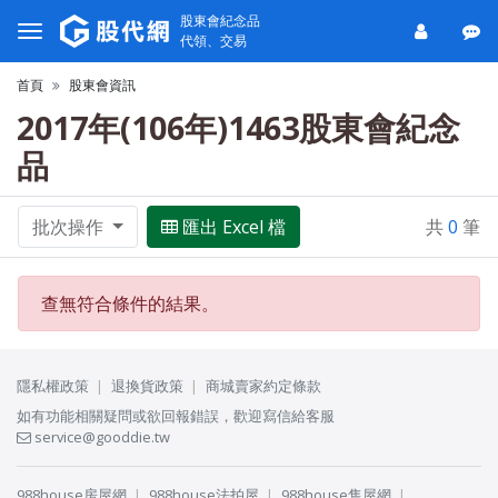
股東會紀念品
代領、交易
首頁
股東會資訊
2017年(106年)1463股東會紀念
品
批次操作
匯出 Excel 檔
共
0
筆
查無符合條件的結果。
隱私權政策
退換貨政策
商城賣家約定條款
如有功能相關疑問或欲回報錯誤，歡迎寫信給客服
service@gooddie.tw
988house房屋網
988house法拍屋
988house售屋網