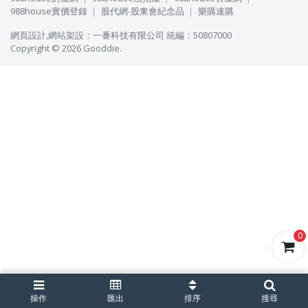
988house實價登錄
股代網-股東會紀念品
樂購速購
網頁設計
,
網站架設
：
一番科技有限公司
統編：50807000
Copyright © 2026 Gooddie.
0
操作
匯出
排序
搜尋