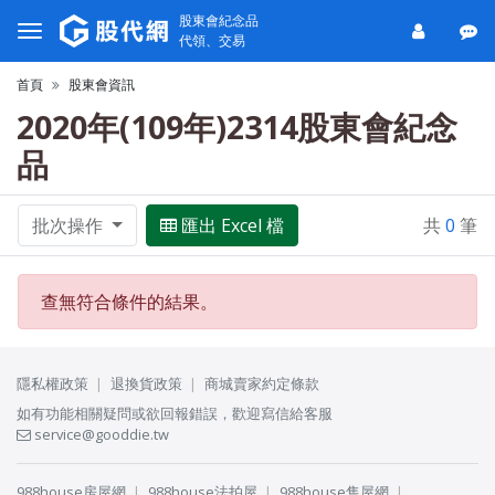
股東會紀念品
代領、交易
首頁
股東會資訊
2020年(109年)2314股東會紀念
品
批次操作
匯出 Excel 檔
共
0
筆
查無符合條件的結果。
隱私權政策
退換貨政策
商城賣家約定條款
如有功能相關疑問或欲回報錯誤，歡迎寫信給客服
service@gooddie.tw
988house房屋網
988house法拍屋
988house售屋網