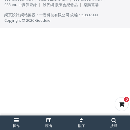
988house實價登錄
股代網-股東會紀念品
樂購速購
網頁設計
,
網站架設
：
一番科技有限公司
統編：50807000
Copyright © 2026 Gooddie.
0
操作
匯出
排序
搜尋