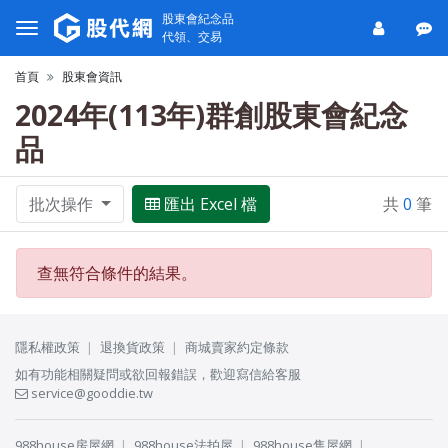
股東會紀念品
代領、交易
首頁
股東會資訊
2024年(113年)群創股東會紀念
品
批次操作
匯出 Excel 檔
共
0
筆
查無符合條件的結果。
隱私權政策
退換貨政策
商城賣家約定條款
如有功能相關疑問或欲回報錯誤，歡迎寫信給客服
service@gooddie.tw
988house房屋網
988house法拍屋
988house售屋網