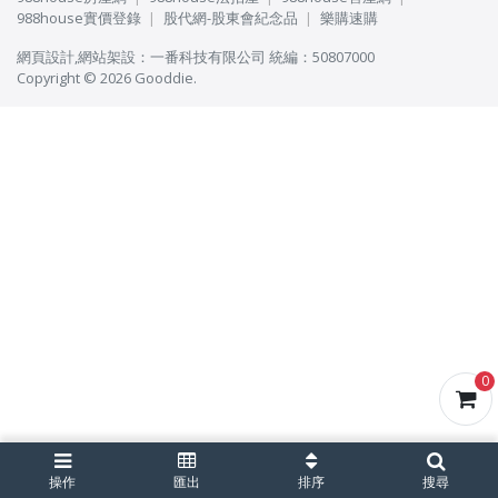
988house實價登錄
股代網-股東會紀念品
樂購速購
網頁設計
,
網站架設
：
一番科技有限公司
統編：50807000
Copyright © 2026 Gooddie.
0
操作
匯出
排序
搜尋