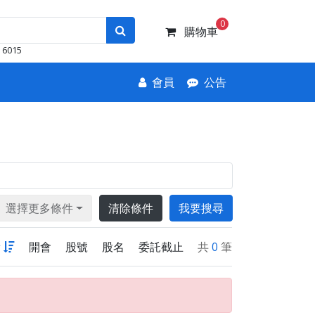
0
購物車
6015
會員
公告
選擇更多條件
清除條件
我要搜尋
新
開會
股號
股名
委託截止
共
0
筆