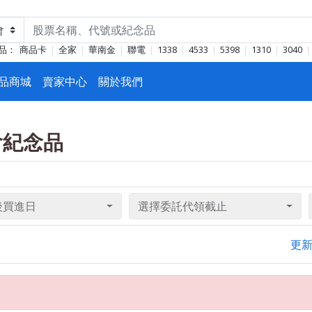
品：
商品卡
全家
華南金
聯電
1338
4533
5398
1310
3040
品商城
賣家中心
關於我們
東會紀念品
後買進日
選擇委託代領截止
更