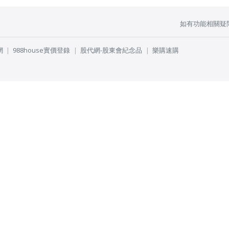
如有功能相關疑
網
988house實價登錄
股代網-股東會紀念品
樂購速購