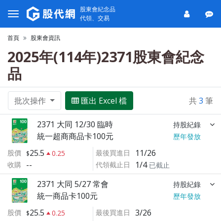
股東會紀念品
代領、交易
首頁
股東會資訊
2025年(114年)2371股東會紀念
品
批次操作
匯出 Excel 檔
共
3
筆
2371 大同 12/30 臨時
持股紀錄
統一超商商品卡100元
歷年發放
25.5
11/26
股價
最後買進日
0.25
--
1/4
收購
代領截止日
已截止
2371 大同 5/27 常會
持股紀錄
統一商品卡100元
歷年發放
25.5
3/26
股價
最後買進日
0.25