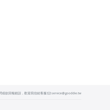
問或欲回報錯誤，歡迎寫信給客服
service@gooddie.tw