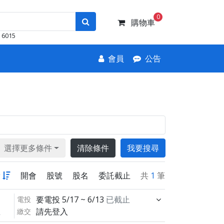
0
購物車
6015
會員
公告
選擇更多條件
清除條件
我要搜尋
新
開會
股號
股名
委託截止
共
1
筆
要電投
5/17 ~ 6/13
已截止
電投
請先登入
繳交
止