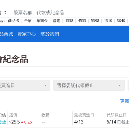
品：
商品卡
全家
華南金
聯電
1338
4533
5398
1310
3040
品商城
賣家中心
關於我們
東會紀念品
後買進日
選擇委託代領截止
更
股價
收購
最後買進日
代領截止日
紀錄
25.5
--
4/13
6/14
發放
0.25
已截