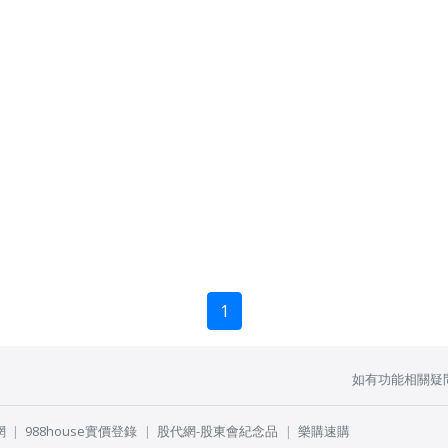
1
如有功能相關疑
網
988house實價登錄
股代網-股東會紀念品
樂購速購