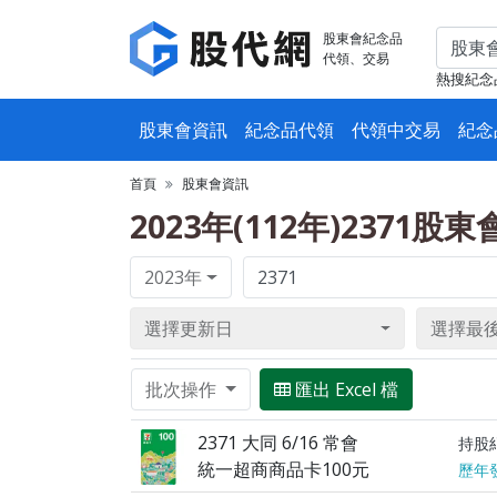
股東會紀念品
代領、交易
熱搜紀念
股東會資訊
紀念品代領
代領中交易
紀念
首頁
股東會資訊
2023年(112年)2371股
2023年
選擇更新日
選擇最
批次操作
匯出 Excel 檔
2371 大同 6/16 常會
持股
統一超商商品卡100元
歷年