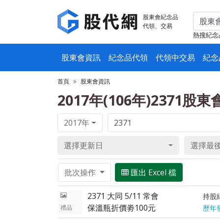
股東會紀念品
代領、交易
熱搜紀念
股東會資訊
紀念品代領
代領中交易
紀念
首頁
股東會資訊
2017年(106年)2371股
2017年
選擇更新日
選擇最
批次操作
匯出 Excel 檔
2371 大同 5/11 常會
持股
保溫瓶折價劵100元
禮品
歷年