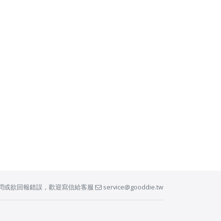
問或欲回報錯誤，歡迎寫信給客服
service@gooddie.tw