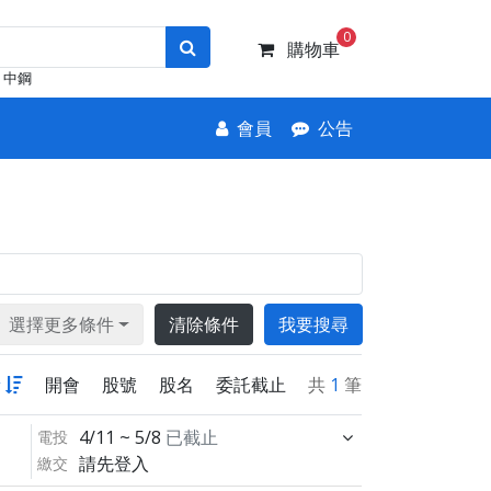
0
購物車
中鋼
會員
公告
選擇更多條件
清除條件
我要搜尋
新
開會
股號
股名
委託截止
共
1
筆
4/11 ~ 5/8
已截止
電投
請先登入
繳交