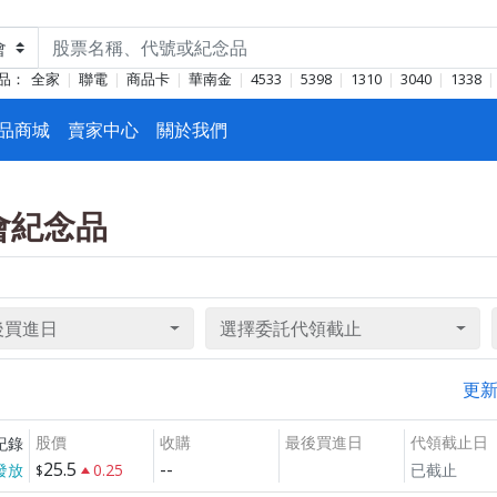
品：
全家
聯電
商品卡
華南金
4533
5398
1310
3040
1338
品商城
賣家中心
關於我們
東會紀念品
後買進日
選擇委託代領截止
更
股價
收購
最後買進日
代領截止日
紀錄
25.5
--
發放
0.25
已截止