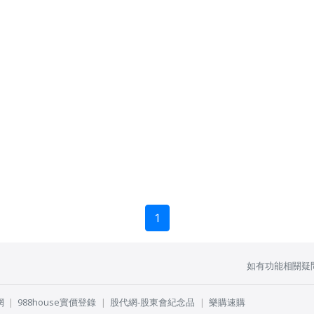
1
如有功能相關疑
網
988house實價登錄
股代網-股東會紀念品
樂購速購