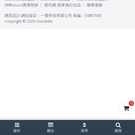
988house實價登錄
股代網-股東會紀念品
樂購速購
網頁設計
,
網站架設
：
一番科技有限公司
統編：50807000
Copyright © 2026 Gooddie.
0
操作
匯出
排序
搜尋