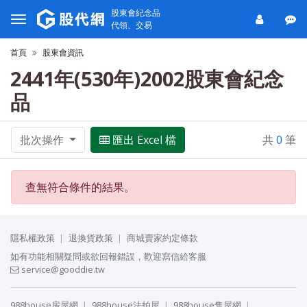
股東會紀念品
代領、交易
首頁
股東會資訊
2441年(530年)2002股東會紀念
品
批次操作
匯出 Excel 檔
共
0
筆
查無符合條件的結果。
隱私權政策
退換貨政策
商城賣家約定條款
如有功能相關疑問或欲回報錯誤，歡迎寫信給客服
service@gooddie.tw
988house房屋網
988house法拍屋
988house售屋網