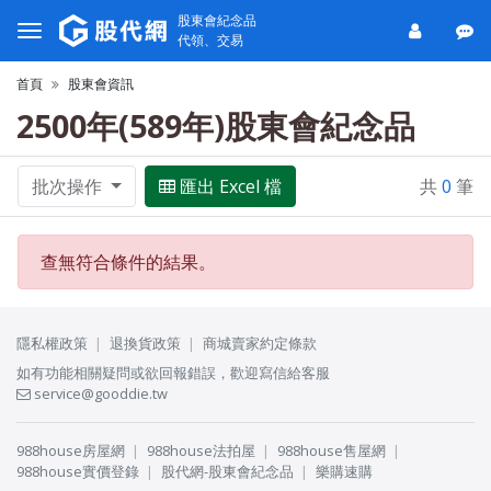
股東會紀念品
代領、交易
首頁
股東會資訊
2500年(589年)股東會紀念品
批次操作
匯出 Excel 檔
共
0
筆
查無符合條件的結果。
隱私權政策
退換貨政策
商城賣家約定條款
如有功能相關疑問或欲回報錯誤，歡迎寫信給客服
service@gooddie.tw
988house房屋網
988house法拍屋
988house售屋網
988house實價登錄
股代網-股東會紀念品
樂購速購