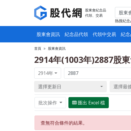
股東會紀念品
代領、交易
熱搜紀念
股東會資訊
紀念品代領
代領中交易
紀念
首頁
股東會資訊
2914年(1003年)2887
2914年
選擇更新日
選擇最
批次操作
匯出 Excel 檔
查無符合條件的結果。