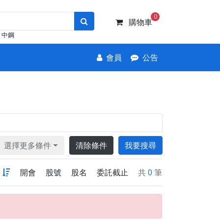
0
購物車
中鋼
會員
公告
選擇更多條件
清除條件
我要搜尋
新
開會
股號
股名
委託截止
共
0
筆