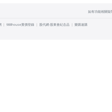
如有功能相關疑
網
988house實價登錄
股代網-股東會紀念品
樂購速購