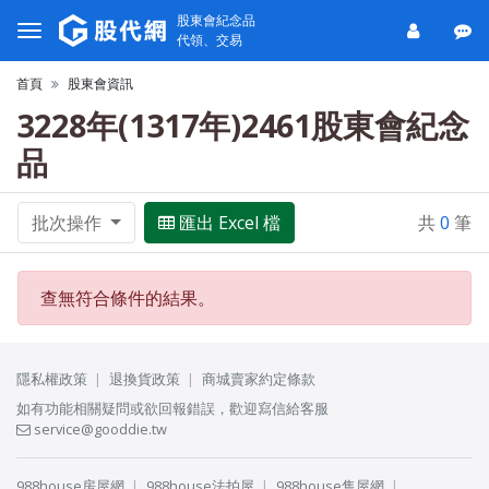
股東會紀念品
代領、交易
首頁
股東會資訊
3228年(1317年)2461股東會紀念
品
批次操作
匯出 Excel 檔
共
0
筆
查無符合條件的結果。
隱私權政策
退換貨政策
商城賣家約定條款
如有功能相關疑問或欲回報錯誤，歡迎寫信給客服
service@gooddie.tw
988house房屋網
988house法拍屋
988house售屋網