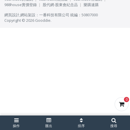
988house實價登錄
股代網-股東會紀念品
樂購速購
網頁設計
,
網站架設
：
一番科技有限公司
統編：50807000
Copyright © 2026 Gooddie.
0
操作
匯出
排序
搜尋