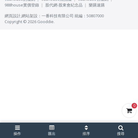
988house實價登錄
股代網-股東會紀念品
樂購速購
網頁設計
,
網站架設
：
一番科技有限公司
統編：50807000
Copyright © 2026 Gooddie.
0
操作
匯出
排序
搜尋