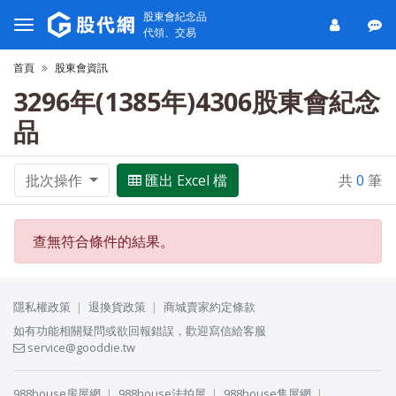
股東會紀念品
代領、交易
首頁
股東會資訊
3296年(1385年)4306股東會紀念
品
批次操作
匯出 Excel 檔
共
0
筆
查無符合條件的結果。
隱私權政策
退換貨政策
商城賣家約定條款
如有功能相關疑問或欲回報錯誤，歡迎寫信給客服
service@gooddie.tw
988house房屋網
988house法拍屋
988house售屋網