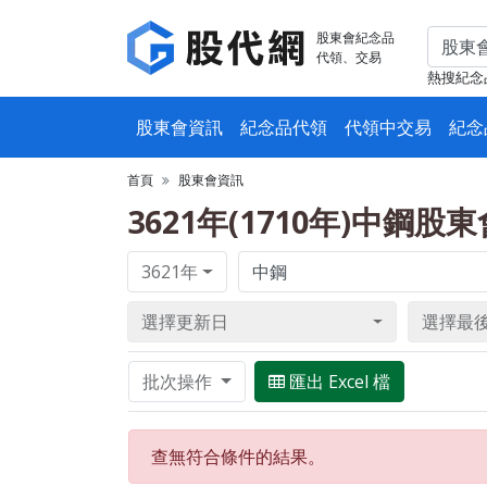
股東會紀念品
代領、交易
熱搜紀念
股東會資訊
紀念品代領
代領中交易
紀念
首頁
股東會資訊
3621年(1710年)中鋼股
3621年
選擇更新日
選擇最
批次操作
匯出 Excel 檔
查無符合條件的結果。