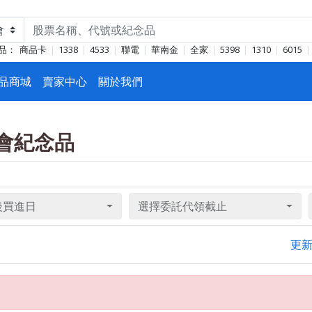
品：
商品卡
1338
4533
聯電
華南金
全家
5398
1310
6015
品商城
賣家中心
關於我們
東會紀念品
後買進日
選擇委託代領截止
更