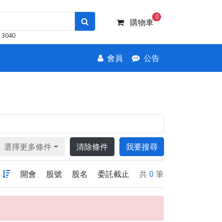
0
購物車
3040
會員
公告
選擇更多條件
清除條件
我要搜尋
新
開會
股號
股名
委託截止
共
0
筆