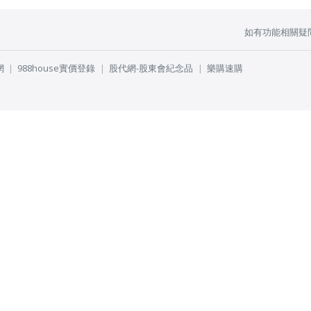
如有功能相關疑
網
988house實價登錄
股代網-股東會紀念品
樂購速購