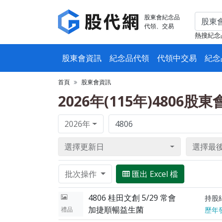
股東會紀念品
代領、交易
熱搜紀念
股東會資訊
紀念品代領
代領中交易
紀念
首頁
股東會資訊
2026年(115年)4806股
2026年
選擇更新日
選擇最
批次操作
匯出 Excel 檔
4806 桂田文創 5/29 常會
持股
加捷順暢益生菌
禮品
歷年