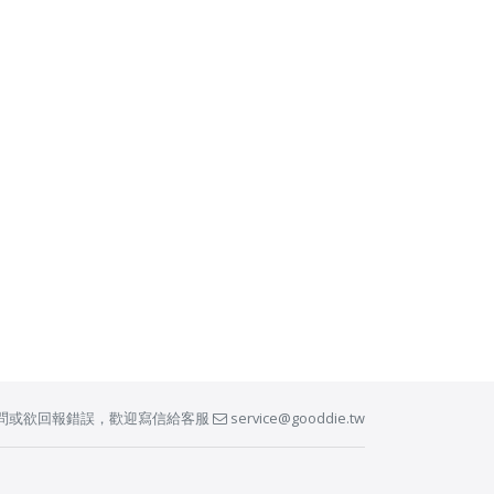
問或欲回報錯誤，歡迎寫信給客服
service@gooddie.tw