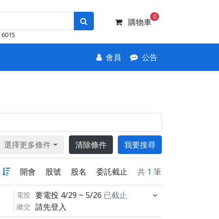
0
購物車
6015
會員
公告
選擇更多條件
清除條件
我要搜尋
新
開會
股號
股名
委託截止
共
1
筆
要電投
4/29 ~ 5/26
已截止
電投
請先登入
繳交