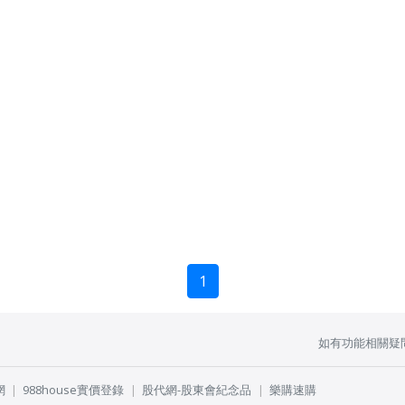
1
如有功能相關疑
網
988house實價登錄
股代網-股東會紀念品
樂購速購