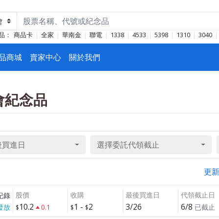
品：
商品卡
全家
華南金
聯電
1338
4533
5398
1310
3040
品商城
賣家中心
關於我們
東會紀念品
後買進日
選擇委託代領截止
更
股價
收購
最後買進日
代領截止日
紀錄
10.2
1
-
2
3/26
6/8
發放
0.1
已截止