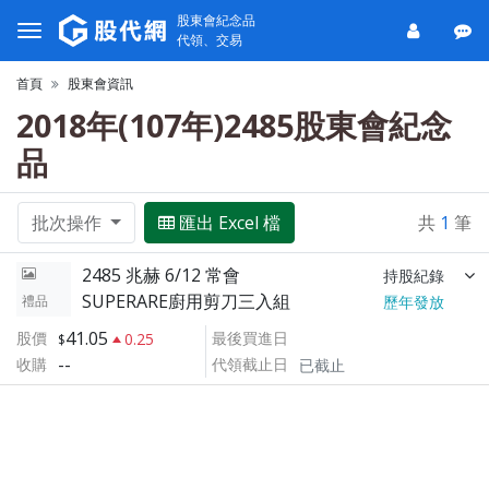
股東會紀念品
代領、交易
首頁
股東會資訊
2018年(107年)2485股東會紀念
品
批次操作
匯出 Excel 檔
共
1
筆
2485 兆赫 6/12 常會
持股紀錄
SUPERARE廚用剪刀三入組
禮品
歷年發放
41.05
股價
最後買進日
0.25
--
收購
代領截止日
已截止