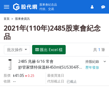
股東會紀念品
代領、交易
首頁
股東會資訊
2021年(110年)2485股東會紀念
品
批次操作
匯出 Excel 檔
共
1
筆
2485 兆赫 6/16 常會
持股紀錄
妙管家懷特保溫杯450ml(SUS304不鏽鋼)
歷年發放
41.05
股價
最後買進日
0.25
--
收購
代領截止日
已截止