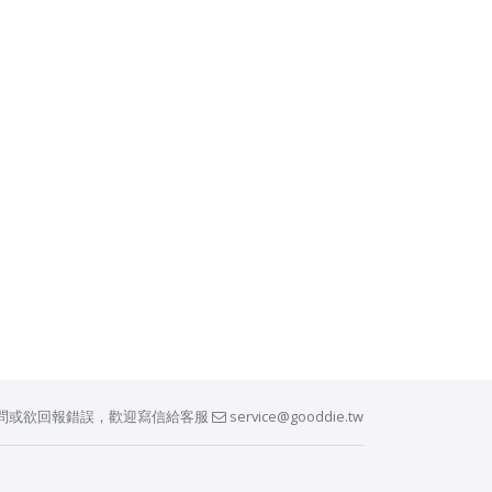
問或欲回報錯誤，歡迎寫信給客服
service@gooddie.tw