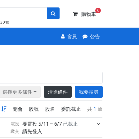
0
購物車
3040
會員
公告
選擇更多條件
清除條件
我要搜尋
新
開會
股號
股名
委託截止
共
1
筆
要電投
5/11 ~ 6/7
已截止
電投
請先登入
繳交
止