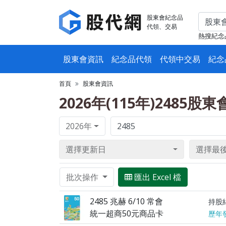
股東會紀念品
代領、交易
熱搜紀念
股東會資訊
紀念品代領
代領中交易
紀念
首頁
股東會資訊
2026年(115年)2485股
2026年
選擇更新日
選擇最
批次操作
匯出 Excel 檔
2485 兆赫 6/10 常會
持股
統一超商50元商品卡
歷年