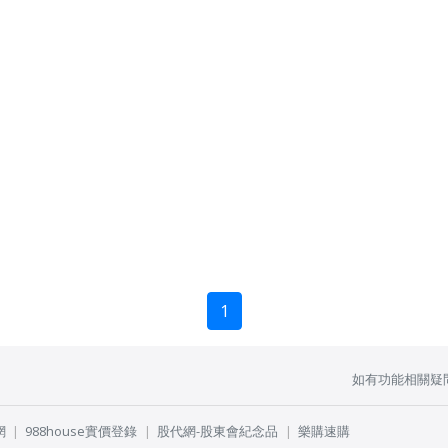
1
如有功能相關疑
網
988house實價登錄
股代網-股東會紀念品
樂購速購