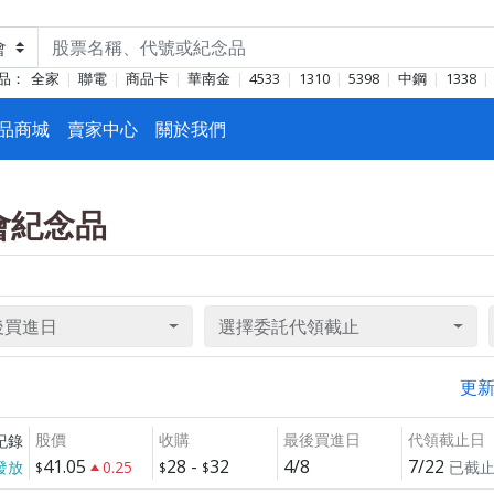
品：
全家
聯電
商品卡
華南金
4533
1310
5398
中鋼
1338
品商城
賣家中心
關於我們
東會紀念品
後買進日
選擇委託代領截止
更
股價
收購
最後買進日
代領截止日
紀錄
41.05
28
-
32
4/8
7/22
發放
0.25
已截