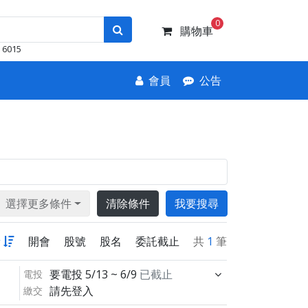
0
購物車
6015
會員
公告
選擇更多條件
清除條件
我要搜尋
新
開會
股號
股名
委託截止
共
1
筆
要電投
5/13 ~ 6/9
已截止
電投
請先登入
繳交