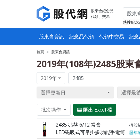
股東會紀念品
代領、交易
熱搜紀念
股東會資訊
紀念品代領
代領中交易
紀念
首頁
股東會資訊
2019年(108年)2485股
2019年
選擇更新日
選擇最
批次操作
匯出 Excel 檔
2485 兆赫 6/12 常會
持股
LED磁吸式可吊掛多功能手電筒
歷年