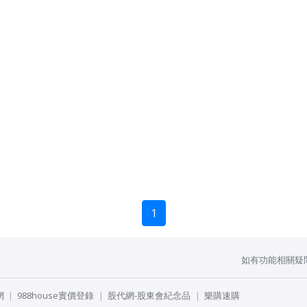
1
如有功能相關疑
網
988house實價登錄
股代網-股東會紀念品
樂購速購