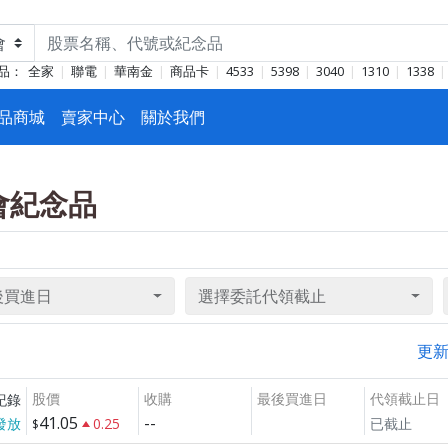
品：
全家
聯電
華南金
商品卡
4533
5398
3040
1310
1338
品商城
賣家中心
關於我們
東會紀念品
後買進日
選擇委託代領截止
更
股價
收購
最後買進日
代領截止日
紀錄
41.05
--
發放
0.25
已截止