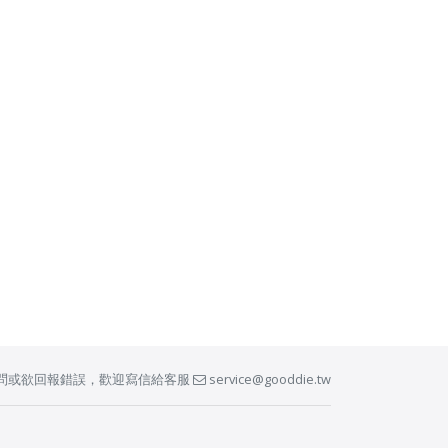
問或欲回報錯誤，歡迎寫信給客服
service@gooddie.tw