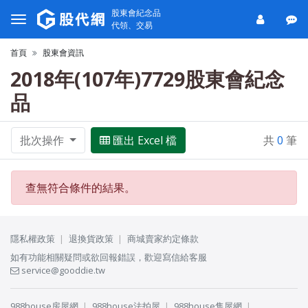
股東會紀念品
代領、交易
首頁
股東會資訊
2018年(107年)7729股東會紀念
品
批次操作
匯出 Excel 檔
共
0
筆
查無符合條件的結果。
隱私權政策
退換貨政策
商城賣家約定條款
如有功能相關疑問或欲回報錯誤，歡迎寫信給客服
service@gooddie.tw
988house房屋網
988house法拍屋
988house售屋網