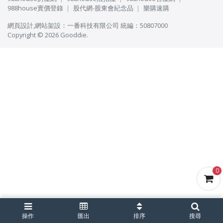
988house實價登錄
股代網-股東會紀念品
樂購速購
網頁設計
,
網站架設
：
一番科技有限公司
統編：50807000
Copyright © 2026 Gooddie.
0
操作
匯出
排序
搜尋