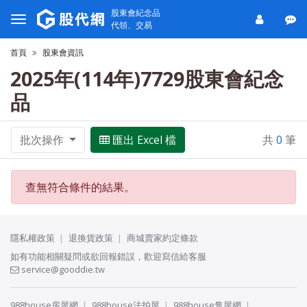
股東會紀念品
代領、交易
首頁
股東會資訊
2025年(114年)7729股東會紀念
品
批次操作
匯出 Excel 檔
共
0
筆
查無符合條件的結果。
隱私權政策
退換貨政策
商城賣家約定條款
如有功能相關疑問或欲回報錯誤，歡迎寫信給客服
service@gooddie.tw
988house房屋網
988house法拍屋
988house售屋網