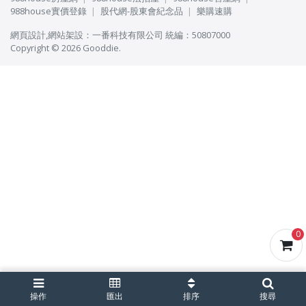
988house實價登錄
股代網-股東會紀念品
樂購速購
網頁設計
,
網站架設
：
一番科技有限公司
統編：50807000
Copyright © 2026 Gooddie.
0
操作
匯出
排序
搜尋