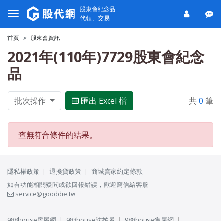
股東會紀念品
代領、交易
首頁
股東會資訊
2021年(110年)7729股東會紀念
品
批次操作
匯出 Excel 檔
共
0
筆
查無符合條件的結果。
隱私權政策
退換貨政策
商城賣家約定條款
如有功能相關疑問或欲回報錯誤，歡迎寫信給客服
service@gooddie.tw
988house房屋網
988house法拍屋
988house售屋網