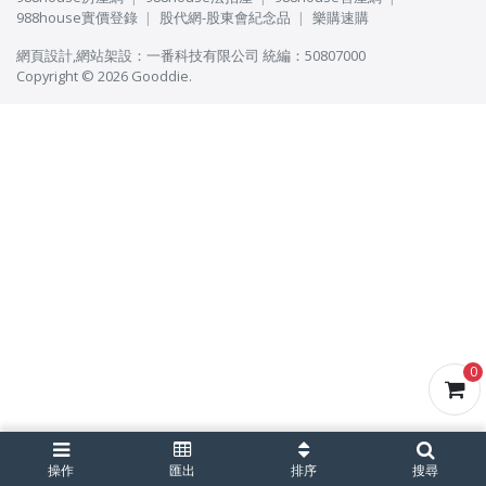
988house實價登錄
股代網-股東會紀念品
樂購速購
網頁設計
,
網站架設
：
一番科技有限公司
統編：50807000
Copyright © 2026 Gooddie.
0
操作
匯出
排序
搜尋