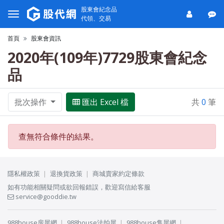
股東會紀念品
代領、交易
首頁
股東會資訊
2020年(109年)7729股東會紀念
品
批次操作
匯出 Excel 檔
共
0
筆
查無符合條件的結果。
隱私權政策
退換貨政策
商城賣家約定條款
如有功能相關疑問或欲回報錯誤，歡迎寫信給客服
service@gooddie.tw
988house房屋網
988house法拍屋
988house售屋網