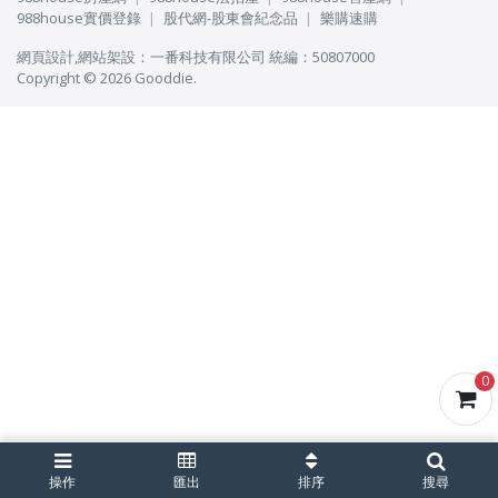
988house實價登錄
股代網-股東會紀念品
樂購速購
網頁設計
,
網站架設
：
一番科技有限公司
統編：50807000
Copyright © 2026 Gooddie.
0
操作
匯出
排序
搜尋