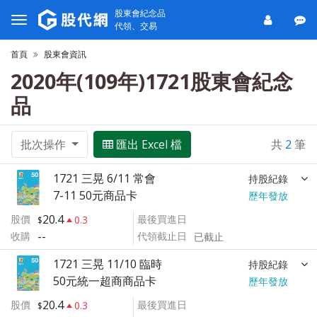
股東會紀念品
代領、交易
首頁
股東會資訊
2020年(109年)1721股東會紀念
品
批次操作
匯出 Excel 檔
共
2
筆
1721 三晃 6/11 常會
持股紀錄
7-11 50元商品卡
歷年發放
20.4
股價
最後買進日
0.3
--
收購
代領截止日
已截止
1721 三晃 11/10 臨時
持股紀錄
50元統一超商商品卡
歷年發放
20.4
股價
最後買進日
0.3