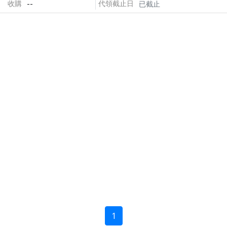
--
收購
代領截止日
已截止
1