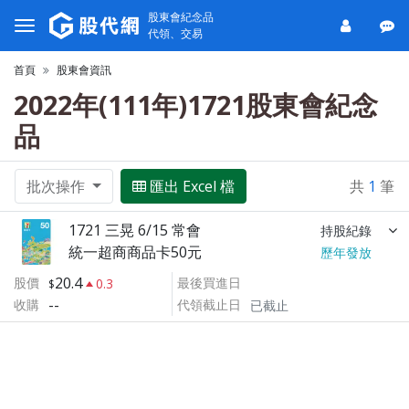
股東會紀念品
代領、交易
首頁
股東會資訊
2022年(111年)1721股東會紀念
品
批次操作
匯出 Excel 檔
共
1
筆
1721 三晃 6/15 常會
持股紀錄
統一超商商品卡50元
歷年發放
20.4
股價
最後買進日
0.3
--
收購
代領截止日
已截止