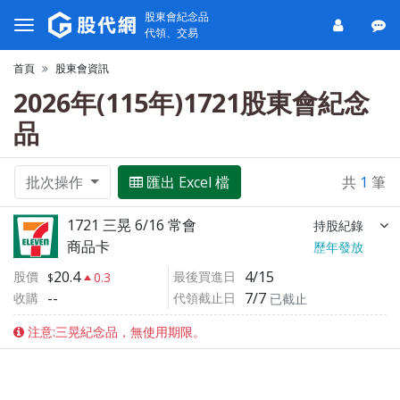
股東會紀念品
代領、交易
首頁
股東會資訊
2026年(115年)1721股東會紀念
品
批次操作
匯出 Excel 檔
共
1
筆
1721 三晃 6/16 常會
持股紀錄
商品卡
歷年發放
20.4
4/15
股價
最後買進日
0.3
--
7/7
收購
代領截止日
已截止
注意:三晃紀念品，無使用期限。