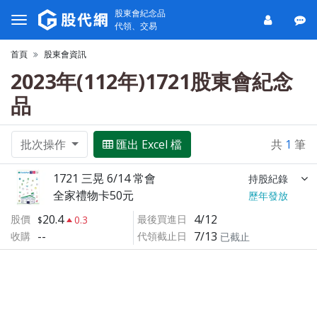
股東會紀念品
代領、交易
首頁
股東會資訊
2023年(112年)1721股東會紀念
品
批次操作
匯出 Excel 檔
共
1
筆
1721 三晃 6/14 常會
持股紀錄
全家禮物卡50元
歷年發放
20.4
4/12
股價
最後買進日
0.3
--
7/13
收購
代領截止日
已截止