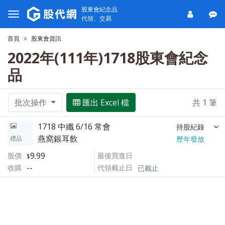
股東會紀念品
代領、交易
首頁
股東會資訊
2022年(111年)1718股東會紀念
品
批次操作
匯出 Excel 檔
共
1
筆
1718 中纖 6/16 常會
持股紀錄
燕窩銀耳飲
禮品
歷年發放
9.99
股價
最後買進日
--
收購
代領截止日
已截止