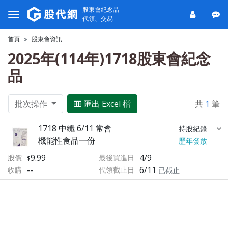
股東會紀念品
代領、交易
首頁
股東會資訊
2025年(114年)1718股東會紀念
品
批次操作
匯出 Excel 檔
共
1
筆
1718 中纖 6/11 常會
持股紀錄
機能性食品一份
歷年發放
9.99
4/9
股價
最後買進日
--
6/11
收購
代領截止日
已截止