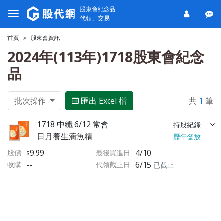
股東會紀念品
代領、交易
首頁
股東會資訊
2024年(113年)1718股東會紀念
品
批次操作
匯出 Excel 檔
共
1
筆
1718 中纖 6/12 常會
持股紀錄
日月養生滴魚精
歷年發放
9.99
4/10
股價
最後買進日
--
6/15
收購
代領截止日
已截止