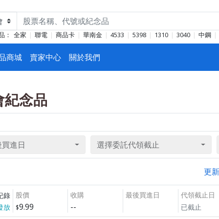
品：
全家
聯電
商品卡
華南金
4533
5398
1310
3040
中鋼
品商城
賣家中心
關於我們
東會紀念品
後買進日
選擇委託代領截止
更
股價
收購
最後買進日
代領截止日
紀錄
9.99
--
發放
已截止