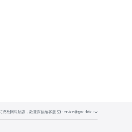
問或欲回報錯誤，歡迎寫信給客服
service@gooddie.tw