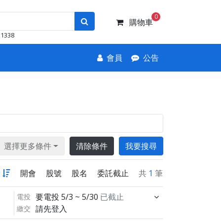
0
購物車
1338
會員
公告
選擇更多條件
清除條件
我要搜尋
新
開會
股號
股名
委託截止
共
1
筆
要電投
5/3 ~ 5/30
已截止
電投
請先登入
繳交