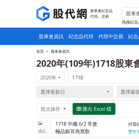
股東會紀念品
代領、交易
熱搜紀念
股東會資訊
紀念品代領
代領中交易
紀念
首頁
股東會資訊
2020年(109年)1718股
2020年
選擇更新日
選擇最
批次操作
匯出 Excel 檔
1718 中纖 6/2 常會
持股
極品銀耳燕窩飲
禮品
歷年