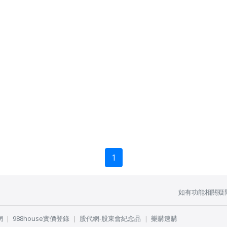
1
如有功能相關疑
網
988house實價登錄
股代網-股東會紀念品
樂購速購