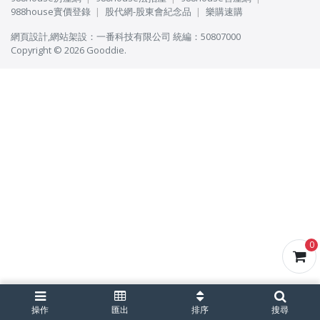
988house實價登錄
股代網-股東會紀念品
樂購速購
網頁設計
,
網站架設
：
一番科技有限公司
統編：50807000
Copyright © 2026 Gooddie.
0
操作
匯出
排序
搜尋