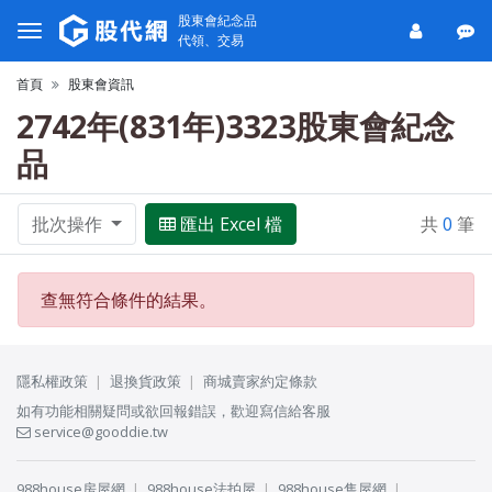
股東會紀念品
代領、交易
首頁
股東會資訊
2742年(831年)3323股東會紀念
品
批次操作
匯出 Excel 檔
共
0
筆
查無符合條件的結果。
隱私權政策
退換貨政策
商城賣家約定條款
如有功能相關疑問或欲回報錯誤，歡迎寫信給客服
service@gooddie.tw
988house房屋網
988house法拍屋
988house售屋網