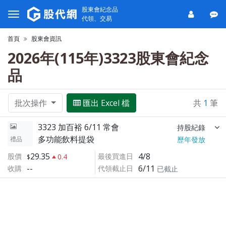
股東會紀念品
代領、交易
首頁
股東會資訊
2026年(115年)3323股東會紀念
品
批次操作
匯出 Excel 檔
共
1
筆
3323 加百裕 6/11 常會
持股紀錄
多功能飲料提袋
禮品
歷年發放
29.35
4/8
股價
最後買進日
0.4
--
6/11
收購
代領截止日
已截止