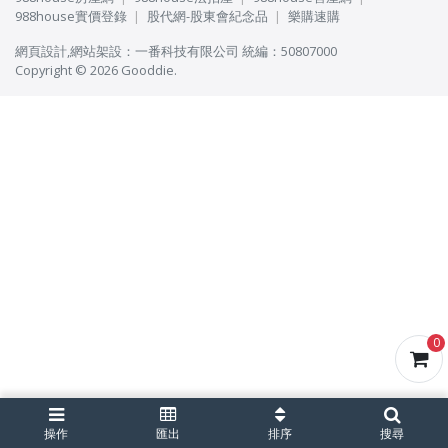
988house實價登錄
股代網-股東會紀念品
樂購速購
網頁設計
,
網站架設
：
一番科技有限公司
統編：50807000
Copyright © 2026 Gooddie.
0
操作
匯出
排序
搜尋