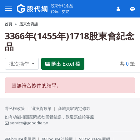
股東會紀念品
代領、交易
首頁
股東會資訊
3366年(1455年)1718股東會紀念
品
批次操作
匯出 Excel 檔
共
0
筆
查無符合條件的結果。
隱私權政策
退換貨政策
商城賣家約定條款
如有功能相關疑問或欲回報錯誤，歡迎寫信給客服
service@gooddie.tw
988house房屋網
988house法拍屋
988house售屋網