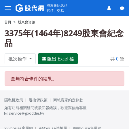
股東會紀念品
代領、交易
首頁
股東會資訊
3375年(1464年)8249股東會紀念
品
批次操作
匯出 Excel 檔
共
0
筆
查無符合條件的結果。
隱私權政策
退換貨政策
商城賣家約定條款
如有功能相關疑問或欲回報錯誤，歡迎寫信給客服
service@gooddie.tw
988house房屋網
988house法拍屋
988house售屋網