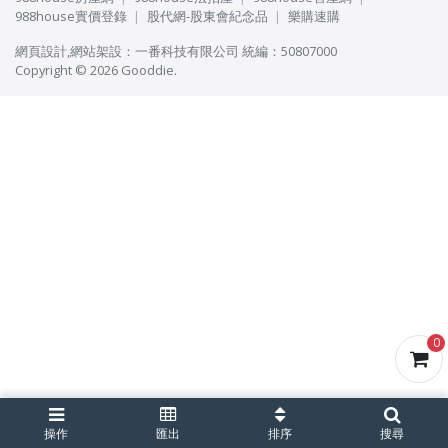
988house實價登錄
股代網-股東會紀念品
樂購速購
網頁設計
,
網站架設
：
一番科技有限公司
統編：50807000
Copyright © 2026 Gooddie.
0
操作
匯出
排序
搜尋