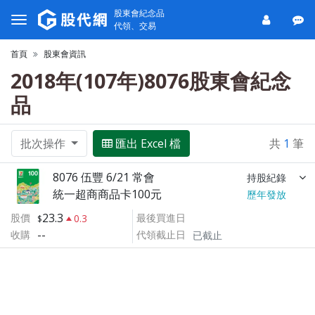
股東會紀念品
代領、交易
首頁
股東會資訊
2018年(107年)8076股東會紀念
品
批次操作
匯出 Excel 檔
共
1
筆
8076 伍豐 6/21 常會
持股紀錄
統一超商商品卡100元
歷年發放
23.3
股價
最後買進日
0.3
--
收購
代領截止日
已截止