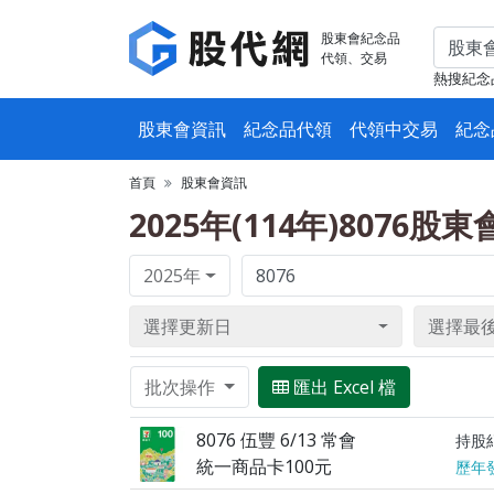
股東會紀念品
代領、交易
熱搜紀念
股東會資訊
紀念品代領
代領中交易
紀念
首頁
股東會資訊
2025年(114年)8076股
2025年
選擇更新日
選擇最
批次操作
匯出 Excel 檔
8076 伍豐 6/13 常會
持股
統一商品卡100元
歷年