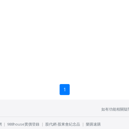
1
如有功能相關疑
網
988house實價登錄
股代網-股東會紀念品
樂購速購