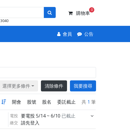
0
購物車
3040
會員
公告
選擇更多條件
清除條件
我要搜尋
新
開會
股號
股名
委託截止
共
1
筆
要電投
5/14 ~ 6/10
已截止
電投
請先登入
繳交