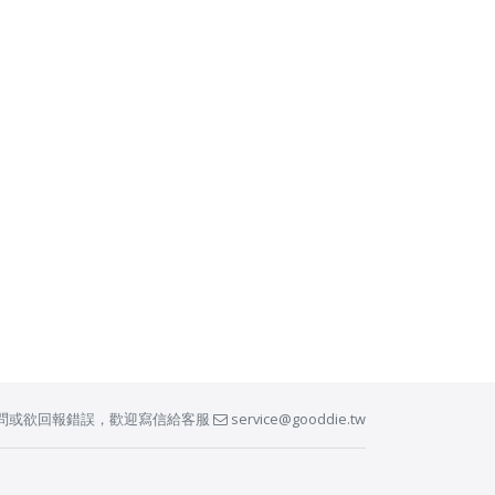
問或欲回報錯誤，歡迎寫信給客服
service@gooddie.tw