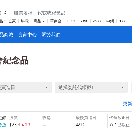
品：
全家
聯電
商品卡
華南金
1310
5398
4533
中鋼
1338
品商城
賣家中心
關於我們
東會紀念品
後買進日
選擇委託代領截止
更
股價
收購
最後買進日
代領截止日
紀錄
23.3
--
4/10
7/7
發放
0.3
已截止