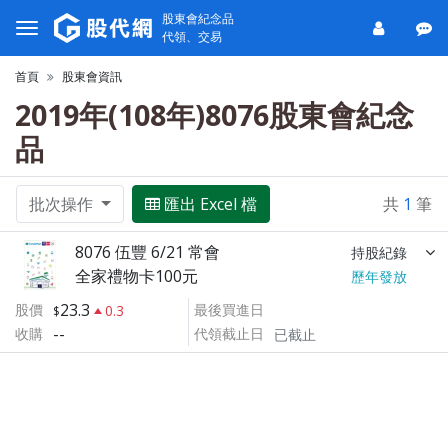
股東會紀念品
代領、交易
首頁
股東會資訊
2019年(108年)8076股東會紀念
品
批次操作
匯出 Excel 檔
共
1
筆
8076 伍豐 6/21 常會
持股紀錄
全家禮物卡100元
歷年發放
23.3
股價
最後買進日
0.3
--
收購
代領截止日
已截止