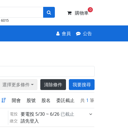
0
購物車
6015
會員
公告
選擇更多條件
清除條件
我要搜尋
新
開會
股號
股名
委託截止
共
1
筆
要電投
5/30 ~ 6/26
已截止
電投
請先登入
繳交