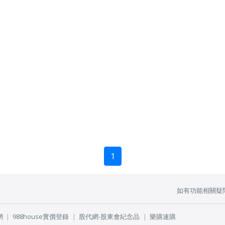
1
如有功能相關疑
網
988house實價登錄
股代網-股東會紀念品
樂購速購