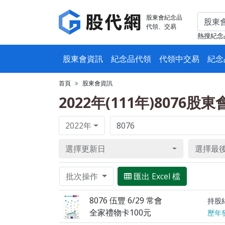
股東會紀念品
代領、交易
熱搜紀念
股東會資訊
紀念品代領
代領中交易
紀念
首頁
股東會資訊
2022年(111年)8076股
2022年
選擇更新日
選擇最
批次操作
匯出 Excel 檔
8076 伍豐 6/29 常會
持股
全家禮物卡100元
歷年