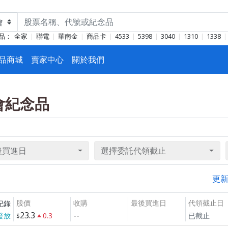
品：
全家
聯電
華南金
商品卡
4533
5398
3040
1310
1338
品商城
賣家中心
關於我們
東會紀念品
後買進日
選擇委託代領截止
更
股價
收購
最後買進日
代領截止日
紀錄
23.3
--
發放
0.3
已截止