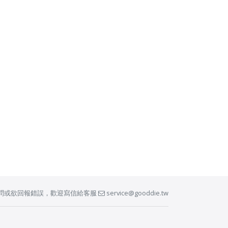
問或欲回報錯誤，歡迎寫信給客服
service@gooddie.tw