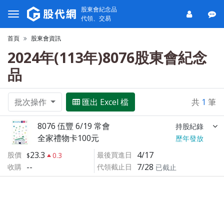
股東會紀念品
代領、交易
首頁
股東會資訊
2024年(113年)8076股東會紀念
品
批次操作
匯出 Excel 檔
共
1
筆
8076 伍豐 6/19 常會
持股紀錄
全家禮物卡100元
歷年發放
23.3
4/17
股價
最後買進日
0.3
--
7/28
收購
代領截止日
已截止