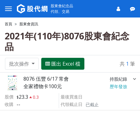
股東會紀念品
代領、交易
首頁
股東會資訊
2021年(110年)8076股東會紀念
品
批次操作
匯出 Excel 檔
共
1
筆
8076 伍豐 6/17 常會
持股紀錄
全家禮物卡100元
歷年發放
23.3
股價
最後買進日
0.3
--
收購
代領截止日
已截止