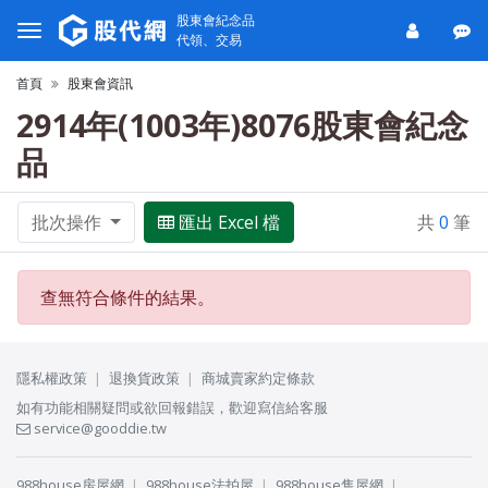
股東會紀念品
代領、交易
首頁
股東會資訊
2914年(1003年)8076股東會紀念
品
批次操作
匯出 Excel 檔
共
0
筆
查無符合條件的結果。
隱私權政策
退換貨政策
商城賣家約定條款
如有功能相關疑問或欲回報錯誤，歡迎寫信給客服
service@gooddie.tw
988house房屋網
988house法拍屋
988house售屋網