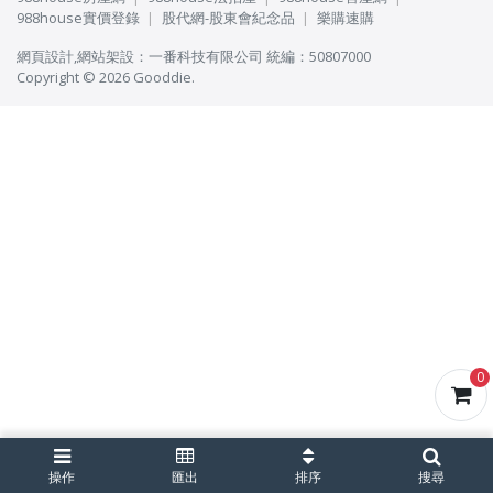
988house實價登錄
股代網-股東會紀念品
樂購速購
網頁設計
,
網站架設
：
一番科技有限公司
統編：50807000
Copyright © 2026 Gooddie.
0
操作
匯出
排序
搜尋